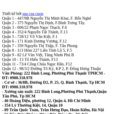
Thiết kế bởi
sua cua cuon
Quận 1 - 447/9B Nguyễn Thị Minh Khai, F. Bến Nghé
Quận 2 - 375 Nguyễn Thị Định, F.Bình Trưng Tây.
Quận 3 - 606/22 Phạm Ngọc Thạch, F.6
Quận 4 - 352/4 Nguyễn Tất Thành, F.13
Quận 5 - 728/12 Võ Văn Kiệt, F.1
Quận 6 - 171 Kinh Dương Vương, F.12
Quận 7 - 359 Nguyễn Thị Thập, F. Tân Phong
Quận 8 - 113 Hẻm 227 Liên Tỉnh Lộ 5, F.5
Quận 9 - 82 Lê Văn Việt, Tăng Nhơn Phú B
Quận 10 - 13 Tô Hiến Thành, F13
Quận 11 - 73/4 Công Chúa Ngọc Hân, F12
Quận 12 - 98/3/2 Đường Tô Ký, KP 2, P. Đông Hưng Thuận
Văn Phòng: 222 Bình Long, Phường Phú Thạnh TPHCM -
ĐT: 0988.318.978
- Cơ sở : 36/8B, Đường D2, P. 25, Q. Bình Thạnh, Tp HCM
ĐT: 0988.318.978
- Xưởng sản xuất: 222 Bình Long,Phường Phú Thạnh,Quận
Tân Phú, Tp HCM
- 46 Hoàng Diệu, phường 12, Quận 4, Hồ Chí Minh
- 354 Lý Thường Kiệt, 14, Quận 10
- 89 Trần Quốc Toản, Trần Hưng Đạo, Hoàn Kiếm, Hà Nội