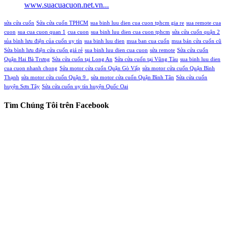
www.suacuacuon.net.vn...
sửa cửa cuốn
Sửa cửa cuốn TPHCM
sua binh luu dien cua cuon tphcm gia re
sua remote cua
cuon
sua cua cuon quan 1
cua cuon
sua binh luu dien cua cuon tphcm
sửa cửa cuốn quận 2
sủa bình lưu điện của cuốn uy tín
sua binh luu dien
mua ban cua cuốn
mua bán cửa cuốn cũ
Sửa bình lưu điện cửa cuốn giá rẻ
sua binh luu dien cua cuon
sửa remote
Sửa cửa cuốn
Quận Hai Bà Trưng
Sửa cửa cuốn tại Long An
Sửa cửa cuốn tại Vũng Tàu
sua binh luu dien
cua cuon nhanh chong
Sửa motor cửa cuốn Quận Gò Vấp
sửa motor cửa cuốn Quận Bình
Thạnh
sửa motor cửa cuốn Quận 9 .
sửa motor cửa cuốn Quận Bình Tân
Sửa cửa cuốn
huyện Sơn Tây
Sửa cửa cuốn uy tín huyện Quốc Oai
Tìm Chúng Tôi trên Facebook