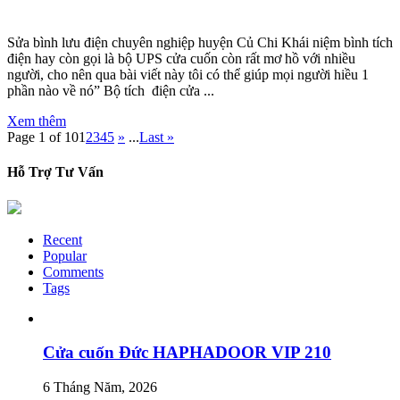
Sửa bình lưu điện chuyên nghiệp huyện Củ Chi Khái niệm bình tích
điện hay còn gọi là bộ UPS cửa cuốn còn rất mơ hồ với nhiều
người, cho nên qua bài viết này tôi có thể giúp mọi người hiều 1
phần nào về nó” Bộ tích điện cửa ...
Xem thêm
Page 1 of 10
1
2
3
4
5
»
...
Last »
Hỗ Trợ Tư Vấn
Recent
Popular
Comments
Tags
Cửa cuốn Đức HAPHADOOR VIP 210
6 Tháng Năm, 2026