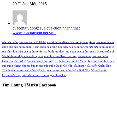
20 Tháng Một, 2015
cuacongtudong: sua cua cuon nhanhnhat
www.suacuacuon.net.vn...
sửa cửa cuốn
Sửa cửa cuốn TPHCM
sua binh luu dien cua cuon tphcm gia re
sua remote cua
cuon
sua cua cuon quan 1
cua cuon
sua binh luu dien cua cuon tphcm
sửa cửa cuốn quận 2
sủa bình lưu điện của cuốn uy tín
sua binh luu dien
mua ban cua cuốn
mua bán cửa cuốn cũ
Sửa bình lưu điện cửa cuốn giá rẻ
sua binh luu dien cua cuon
sửa remote
Sửa cửa cuốn
Quận Hai Bà Trưng
Sửa cửa cuốn tại Long An
Sửa cửa cuốn tại Vũng Tàu
sua binh luu dien
cua cuon nhanh chong
Sửa motor cửa cuốn Quận Gò Vấp
sửa motor cửa cuốn Quận Bình
Thạnh
sửa motor cửa cuốn Quận 9 .
sửa motor cửa cuốn Quận Bình Tân
Sửa cửa cuốn
huyện Sơn Tây
Sửa cửa cuốn uy tín huyện Quốc Oai
Tìm Chúng Tôi trên Facebook