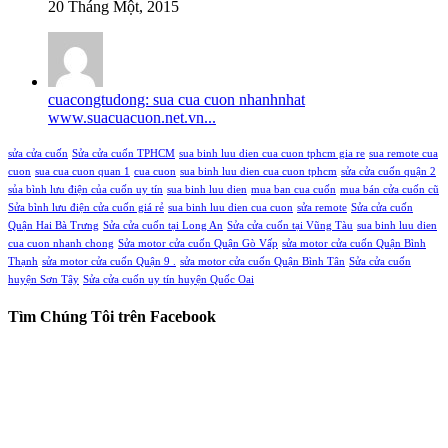
20 Tháng Một, 2015
cuacongtudong: sua cua cuon nhanhnhat
www.suacuacuon.net.vn...
sửa cửa cuốn
Sửa cửa cuốn TPHCM
sua binh luu dien cua cuon tphcm gia re
sua remote cua
cuon
sua cua cuon quan 1
cua cuon
sua binh luu dien cua cuon tphcm
sửa cửa cuốn quận 2
sủa bình lưu điện của cuốn uy tín
sua binh luu dien
mua ban cua cuốn
mua bán cửa cuốn cũ
Sửa bình lưu điện cửa cuốn giá rẻ
sua binh luu dien cua cuon
sửa remote
Sửa cửa cuốn
Quận Hai Bà Trưng
Sửa cửa cuốn tại Long An
Sửa cửa cuốn tại Vũng Tàu
sua binh luu dien
cua cuon nhanh chong
Sửa motor cửa cuốn Quận Gò Vấp
sửa motor cửa cuốn Quận Bình
Thạnh
sửa motor cửa cuốn Quận 9 .
sửa motor cửa cuốn Quận Bình Tân
Sửa cửa cuốn
huyện Sơn Tây
Sửa cửa cuốn uy tín huyện Quốc Oai
Tìm Chúng Tôi trên Facebook