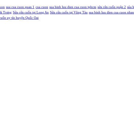
cuon
sua cua cuon quan 1
cua cuon
sua binh luu dien cua cuon tphcm
sửa cửa cuốn quận 2
sủa 
Bà Trưng
Sửa cửa cuốn tại Long An
Sửa cửa cuốn tại Vũng Tàu
sua binh luu dien cua cuon nha
cuốn uy tín huyện Quốc Oai