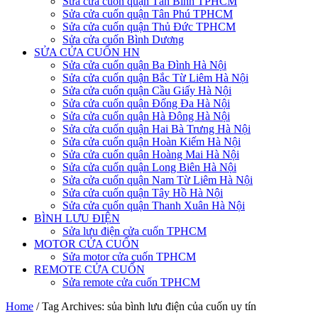
Sửa cửa cuốn quận Tân Bình TPHCM
Sửa cửa cuốn quận Tân Phú TPHCM
Sửa cửa cuốn quận Thủ Đức TPHCM
Sửa cửa cuốn Bình Dương
SỬA CỬA CUỐN HN
Sửa cửa cuốn quận Ba Đình Hà Nội
Sửa cửa cuốn quận Bắc Từ Liêm Hà Nội
Sửa cửa cuốn quận Cầu Giấy Hà Nội
Sửa cửa cuốn quận Đống Đa Hà Nội
Sửa cửa cuốn quận Hà Đông Hà Nội
Sửa cửa cuốn quận Hai Bà Trưng Hà Nội
Sửa cửa cuốn quận Hoàn Kiếm Hà Nội
Sửa cửa cuốn quận Hoàng Mai Hà Nội
Sửa cửa cuốn quận Long Biên Hà Nội
Sửa cửa cuốn quận Nam Từ Liêm Hà Nội
Sửa cửa cuốn quận Tây Hồ Hà Nội
Sửa cửa cuốn quận Thanh Xuân Hà Nội
BÌNH LƯU ĐIỆN
Sửa lưu điện cửa cuốn TPHCM
MOTOR CỬA CUỐN
Sửa motor cửa cuốn TPHCM
REMOTE CỬA CUỐN
Sửa remote cửa cuốn TPHCM
Home
/
Tag Archives: sủa bình lưu điện của cuốn uy tín