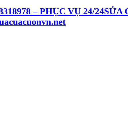
SỬA 
uacuacuonvn.net