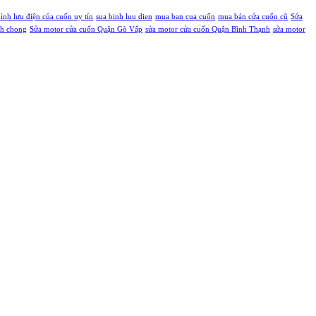
bình lưu điện của cuốn uy tín
sua binh luu dien
mua ban cua cuốn
mua bán cửa cuốn cũ
Sửa
nh chong
Sửa motor cửa cuốn Quận Gò Vấp
sửa motor cửa cuốn Quận Bình Thạnh
sửa motor