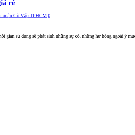
iá rẻ
ốn quận Gò Vấp TPHCM
0
hời gian sử dụng sẽ phát sinh những sự cố, những hư hỏng ngoài ý mu