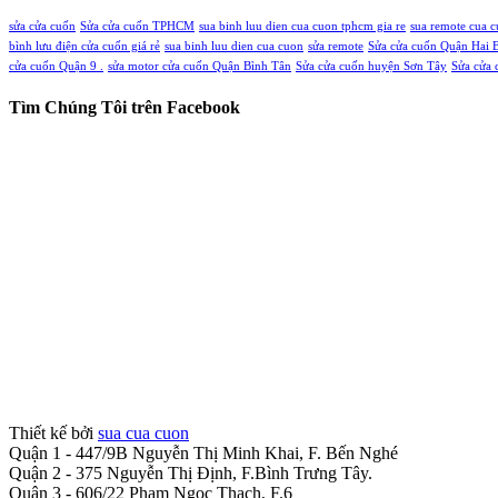
sửa cửa cuốn
Sửa cửa cuốn TPHCM
sua binh luu dien cua cuon tphcm gia re
sua remote cua 
bình lưu điện cửa cuốn giá rẻ
sua binh luu dien cua cuon
sửa remote
Sửa cửa cuốn Quận Hai 
cửa cuốn Quận 9 .
sửa motor cửa cuốn Quận Bình Tân
Sửa cửa cuốn huyện Sơn Tây
Sửa cửa 
Tìm Chúng Tôi trên Facebook
Thiết kế bởi
sua cua cuon
Quận 1 - 447/9B Nguyễn Thị Minh Khai, F. Bến Nghé
Quận 2 - 375 Nguyễn Thị Định, F.Bình Trưng Tây.
Quận 3 - 606/22 Phạm Ngọc Thạch, F.6