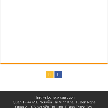
Thiết kế bởi
sua cua cuon
Quận 1 - 447/9B Nguyễn Thị Minh Khai, F. Bến Nghé
Quận 2 - 375 Nguyễn Thị Định, F.Bình Trưng Tây.