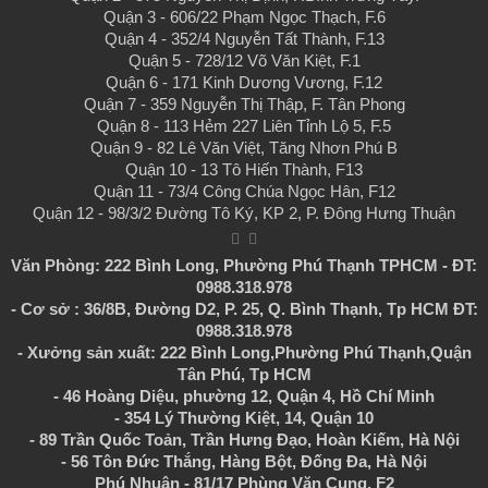
Quận 3 - 606/22 Phạm Ngọc Thạch, F.6
Quận 4 - 352/4 Nguyễn Tất Thành, F.13
Quận 5 - 728/12 Võ Văn Kiệt, F.1
Quận 6 - 171 Kinh Dương Vương, F.12
Quận 7 - 359 Nguyễn Thị Thập, F. Tân Phong
Quận 8 - 113 Hẻm 227 Liên Tỉnh Lộ 5, F.5
Quận 9 - 82 Lê Văn Việt, Tăng Nhơn Phú B
Quận 10 - 13 Tô Hiến Thành, F13
Quận 11 - 73/4 Công Chúa Ngọc Hân, F12
Quận 12 - 98/3/2 Đường Tô Ký, KP 2, P. Đông Hưng Thuận
Văn Phòng: 222 Bình Long, Phường Phú Thạnh TPHCM - ĐT:
0988.318.978
- Cơ sở : 36/8B, Đường D2, P. 25, Q. Bình Thạnh, Tp HCM ĐT:
0988.318.978
- Xưởng sản xuất: 222 Bình Long,Phường Phú Thạnh,Quận
Tân Phú, Tp HCM
- 46 Hoàng Diệu, phường 12, Quận 4, Hồ Chí Minh
- 354 Lý Thường Kiệt, 14, Quận 10
- 89 Trần Quốc Toản, Trần Hưng Đạo, Hoàn Kiếm, Hà Nội
- 56 Tôn Đức Thắng, Hàng Bột, Đống Đa, Hà Nội
Phú Nhuận - 81/17 Phùng Văn Cung, F2