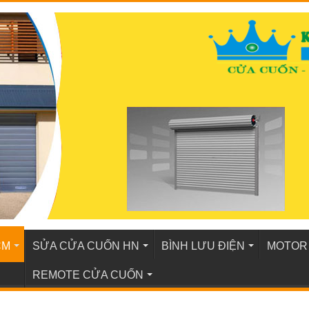
CM
SỬA CỬA CUỐN HN
BÌNH LƯU ĐIỆN
MOTOR
REMOTE CỬA CUỐN