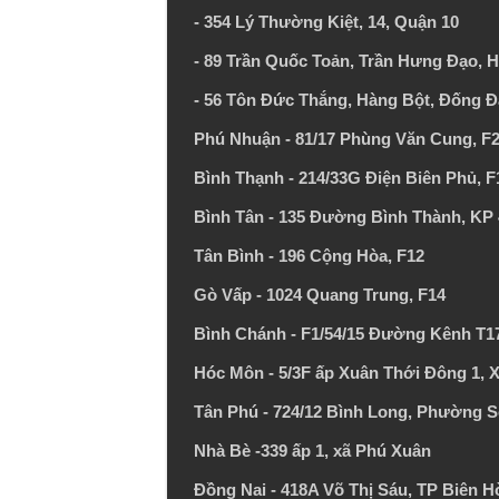
- 354 Lý Thường Kiệt, 14, Quận 10
- 89 Trần Quốc Toản, Trần Hưng Đạo, 
- 56 Tôn Đức Thắng, Hàng Bột, Đống Đ
Phú Nhuận - 81/17 Phùng Văn Cung, F
Bình Thạnh - 214/33G Điện Biên Phủ, F
Bình Tân - 135 Đường Bình Thành, KP 
Tân Bình - 196 Cộng Hòa, F12
Gò Vấp - 1024 Quang Trung, F14
Bình Chánh - F1/54/15 Đường Kênh T17,
Hóc Môn - 5/3F ấp Xuân Thới Đông 1, 
Tân Phú - 724/12 Bình Long, Phường 
Nhà Bè -339 ấp 1, xã Phú Xuân
Đồng Nai - 418A Võ Thị Sáu, TP Biên H