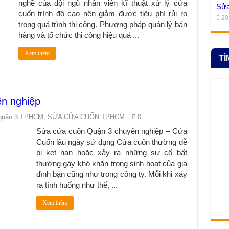
nghề của đội ngũ nhân viên kĩ thuật xử lý cửa
Sửa
cuốn trình độ cao nên giảm được tiêu phí rủi ro
20
trong quá trình thi công. Phương pháp quản lý bán
hàng và tổ chức thi công hiệu quả ...
Xem thêm
TÌ
n nghiệp
quận 3 TPHCM
,
SỬA CỬA CUỐN TPHCM
0
Sửa cửa cuốn Quận 3 chuyên nghiệp – Cửa
Cuốn lâu ngày sử dụng Cửa cuốn thường dễ
bị kẹt nan hoặc xảy ra những sự cố bất
thường gây khó khăn trong sinh hoạt của gia
đình bạn cũng như trong công ty. Mỗi khi xảy
ra tình huống như thế, ...
Xem thêm