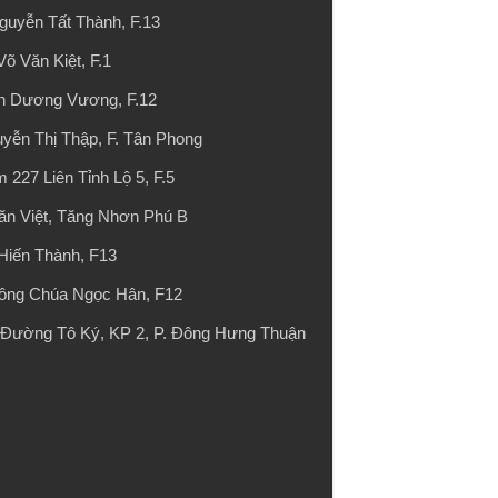
guyễn Tất Thành, F.13
õ Văn Kiệt, F.1
nh Dương Vương, F.12
yễn Thị Thập, F. Tân Phong
 227 Liên Tỉnh Lộ 5, F.5
ăn Việt, Tăng Nhơn Phú B
Hiến Thành, F13
Công Chúa Ngọc Hân, F12
2 Đường Tô Ký, KP 2, P. Đông Hưng Thuận