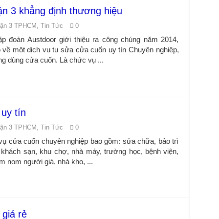
n 3 khẳng định thương hiệu
uận 3 TPHCM
,
Tin Tức
0
p đoàn Austdoor giới thiệu ra công chúng năm 2014,
về một dịch vụ tu sửa cửa cuốn uy tín Chuyên nghiệp,
g dùng cửa cuốn. Là chức vụ ...
uy tín
uận 3 TPHCM
,
Tin Tức
0
 vụ cửa cuốn chuyên nghiệp bao gồm: sửa chữa, bảo trì
 khách sạn, khu chợ, nhà máy, trường học, bệnh viện,
m nom người già, nhà kho, ...
giá rẻ