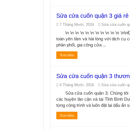
Sửa cửa cuốn quận 3 giá rẻ 
7 Tháng Mười, 2016
Sửa cửa cuốn q
\n \n \n \n \n \n \n \n \n \n \n 
toàn yên tâm và hài lòng với dịch cụ 
phân phối, gia công cửa ...
Xem thêm
Sửa cửa cuốn quận 3 thươn
4 Tháng Mười, 2016
Sửa cửa cuốn q
Sửa cửa cuốn quận 3: Chúng tôi đ
các huyện lân cận và tại Tỉnh Bình D
từng công trình và luôn đặt lại dấu ấn sâ
Xem thêm