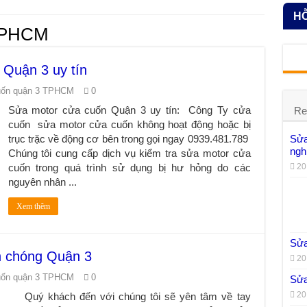
HỖ
 TPHCM
 Quận 3 uy tín
uốn quận 3 TPHCM
0
Sửa motor cửa cuốn Quận 3 uy tín: Công Ty cửa
Re
cuốn sửa motor cửa cuốn không hoạt động hoặc bị
trục trặc về động cơ bên trong gọi ngay 0939.481.789
Sửa
ngh
Chúng tôi cung cấp dịch vụ kiểm tra sửa motor cửa
cuốn trong quá trình sử dụng bị hư hỏng do các
20
nguyên nhân ...
Xem thêm
Sửa
h chóng Quận 3
20
uốn quận 3 TPHCM
0
Sửa
20
Quý khách đến với chúng tôi sẽ yên tâm về tay