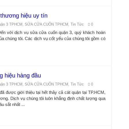
thương hiệu uy tín
uận 3 TPHCM
,
SỬA CỬA CUỐN TPHCM
,
Tin Tức
0
\n\nĐến với dịch vụ sửa cửa cuốn quận 3, quý khách hoàn
của chúng tôi. Các dịch vụ cốt yếu của chúng tôi gồm có
g hiệu hàng đầu
uận 3 TPHCM
,
SỬA CỬA CUỐN TPHCM
,
Tin Tức
0
ã được giới thiệu tại hết thảy cả cát quận tại TP.HCM,
ương. Dịch vụ chúng tôi luôn khẳng định chất lượng qua
u sắt nhất ...