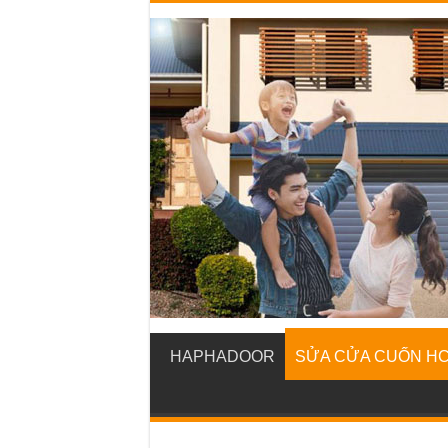
HAPHADOOR
SỬA CỬA CUỐN H