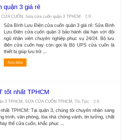
 quận 3 giá rẻ
N CỬA CUỐN
,
Sửa cửa cuốn quận 3 TPHCM
0
Sửa Bình Lưu Điện cửa cuốn quận 3 giá rẻ: Sửa Bình
Lưu Điện cửa cuốn quận 3 bảo hành dài hạn với đội
ngũ nhân viên chuyên nghiệp phục vụ 24/24. Bộ lưu
điện cửa cuốn hay còn gọi là Bộ UPS cửa cuốn là
thiết bị giúp lưu trữ ...
Xem thêm
T tốt nhất TPHCM
uận 3 TPHCM
,
SỬA CỬA CUỐN TPHCM
,
Tin Tức
0
 nhất TPHCM: Tại quận 3, chúng tôi chuyên nhận sang
g trình, văn phòng, tòa nhà chóng vánh, tin tưởng, chất
hay thế cửa cuốn, khắc phục ...