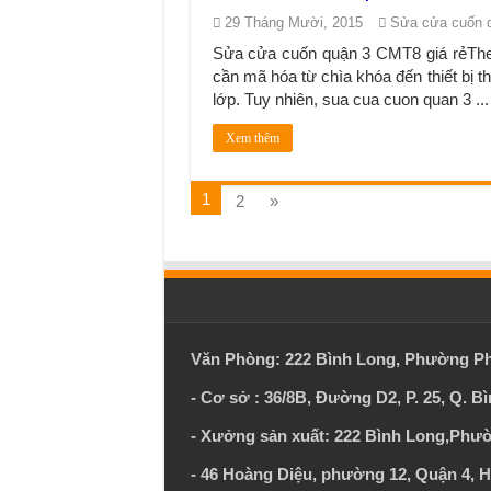
29 Tháng Mười, 2015
Sửa cửa cuốn 
Sửa cửa cuốn quận 3 CMT8 giá rẻTheo 
cần mã hóa từ chìa khóa đến thiết bị th
lớp. Tuy nhiên, sua cua cuon quan 3 ...
Xem thêm
1
2
»
Văn Phòng: 222 Bình Long, Phường Ph
- Cơ sở : 36/8B, Đường D2, P. 25, Q. 
- Xưởng sản xuất: 222 Bình Long,Ph
- 46 Hoàng Diệu, phường 12, Quận 4, 