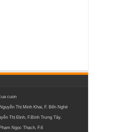
cua cuon
Nguyễn Thị Minh Khai, F. Bến Nghé
yễn Thị Định, F.Bình Trưng Tây.
 Phạm Ngọc Thạch, F.6