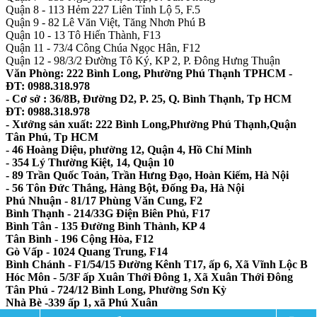
Quận 8 - 113 Hẻm 227 Liên Tỉnh Lộ 5, F.5
Quận 9 - 82 Lê Văn Việt, Tăng Nhơn Phú B
Quận 10 - 13 Tô Hiến Thành, F13
Quận 11 - 73/4 Công Chúa Ngọc Hân, F12
Quận 12 - 98/3/2 Đường Tô Ký, KP 2, P. Đông Hưng Thuận
Văn Phòng: 222 Bình Long, Phường Phú Thạnh TPHCM -
ĐT: 0988.318.978
- Cơ sở : 36/8B, Đường D2, P. 25, Q. Bình Thạnh, Tp HCM
ĐT: 0988.318.978
- Xưởng sản xuất: 222 Bình Long,Phường Phú Thạnh,Quận
Tân Phú, Tp HCM
- 46 Hoàng Diệu, phường 12, Quận 4, Hồ Chí Minh
- 354 Lý Thường Kiệt, 14, Quận 10
- 89 Trần Quốc Toản, Trần Hưng Đạo, Hoàn Kiếm, Hà Nội
- 56 Tôn Đức Thắng, Hàng Bột, Đống Đa, Hà Nội
Phú Nhuận - 81/17 Phùng Văn Cung, F2
Bình Thạnh - 214/33G Điện Biên Phủ, F17
Bình Tân - 135 Đường Bình Thành, KP 4
Tân Bình - 196 Cộng Hòa, F12
Gò Vấp - 1024 Quang Trung, F14
Bình Chánh - F1/54/15 Đường Kênh T17, ấp 6, Xã Vĩnh Lộc B
Hóc Môn - 5/3F ấp Xuân Thới Đông 1, Xã Xuân Thới Đông
Tân Phú - 724/12 Bình Long, Phường Sơn Kỳ
Nhà Bè -339 ấp 1, xã Phú Xuân
Đồng Nai - 418A Võ Thị Sáu, TP Biên Hòa