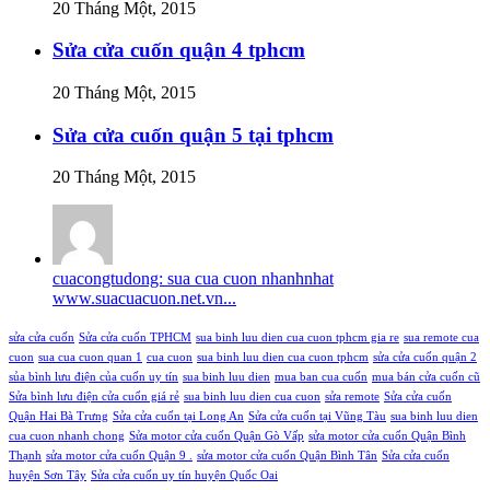
20 Tháng Một, 2015
Sửa cửa cuốn quận 4 tphcm
20 Tháng Một, 2015
Sửa cửa cuốn quận 5 tại tphcm
20 Tháng Một, 2015
cuacongtudong: sua cua cuon nhanhnhat
www.suacuacuon.net.vn...
sửa cửa cuốn
Sửa cửa cuốn TPHCM
sua binh luu dien cua cuon tphcm gia re
sua remote cua
cuon
sua cua cuon quan 1
cua cuon
sua binh luu dien cua cuon tphcm
sửa cửa cuốn quận 2
sủa bình lưu điện của cuốn uy tín
sua binh luu dien
mua ban cua cuốn
mua bán cửa cuốn cũ
Sửa bình lưu điện cửa cuốn giá rẻ
sua binh luu dien cua cuon
sửa remote
Sửa cửa cuốn
Quận Hai Bà Trưng
Sửa cửa cuốn tại Long An
Sửa cửa cuốn tại Vũng Tàu
sua binh luu dien
cua cuon nhanh chong
Sửa motor cửa cuốn Quận Gò Vấp
sửa motor cửa cuốn Quận Bình
Thạnh
sửa motor cửa cuốn Quận 9 .
sửa motor cửa cuốn Quận Bình Tân
Sửa cửa cuốn
huyện Sơn Tây
Sửa cửa cuốn uy tín huyện Quốc Oai