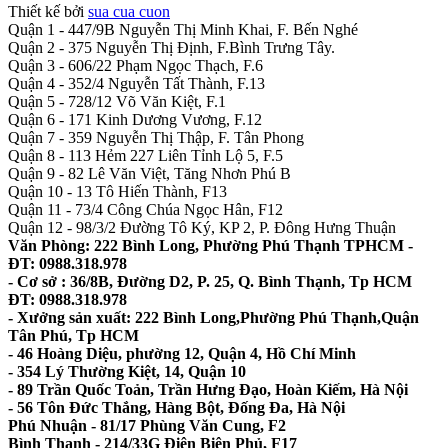
Thiết kế bởi
sua cua cuon
Quận 1 - 447/9B Nguyễn Thị Minh Khai, F. Bến Nghé
Quận 2 - 375 Nguyễn Thị Định, F.Bình Trưng Tây.
Quận 3 - 606/22 Phạm Ngọc Thạch, F.6
Quận 4 - 352/4 Nguyễn Tất Thành, F.13
Quận 5 - 728/12 Võ Văn Kiệt, F.1
Quận 6 - 171 Kinh Dương Vương, F.12
Quận 7 - 359 Nguyễn Thị Thập, F. Tân Phong
Quận 8 - 113 Hẻm 227 Liên Tỉnh Lộ 5, F.5
Quận 9 - 82 Lê Văn Việt, Tăng Nhơn Phú B
Quận 10 - 13 Tô Hiến Thành, F13
Quận 11 - 73/4 Công Chúa Ngọc Hân, F12
Quận 12 - 98/3/2 Đường Tô Ký, KP 2, P. Đông Hưng Thuận
Văn Phòng: 222 Bình Long, Phường Phú Thạnh TPHCM -
ĐT: 0988.318.978
- Cơ sở : 36/8B, Đường D2, P. 25, Q. Bình Thạnh, Tp HCM
ĐT: 0988.318.978
- Xưởng sản xuất: 222 Bình Long,Phường Phú Thạnh,Quận
Tân Phú, Tp HCM
- 46 Hoàng Diệu, phường 12, Quận 4, Hồ Chí Minh
- 354 Lý Thường Kiệt, 14, Quận 10
- 89 Trần Quốc Toản, Trần Hưng Đạo, Hoàn Kiếm, Hà Nội
- 56 Tôn Đức Thắng, Hàng Bột, Đống Đa, Hà Nội
Phú Nhuận - 81/17 Phùng Văn Cung, F2
Bình Thạnh - 214/33G Điện Biên Phủ, F17