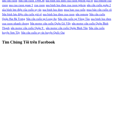
sửa cửa cuốn
Sửa cửa cuốn TPHCM
sua binh luu dien cua cuon tphcm gia re
sua remote cua
cuon
sua cua cuon quan 1
cua cuon
sua binh luu dien cua cuon tphcm
sửa cửa cuốn quận 2
sủa bình lưu điện của cuốn uy tín
sua binh luu dien
mua ban cua cuốn
mua bán cửa cuốn cũ
Sửa bình lưu điện cửa cuốn giá rẻ
sua binh luu dien cua cuon
sửa remote
Sửa cửa cuốn
Quận Hai Bà Trưng
Sửa cửa cuốn tại Long An
Sửa cửa cuốn tại Vũng Tàu
sua binh luu dien
cua cuon nhanh chong
Sửa motor cửa cuốn Quận Gò Vấp
sửa motor cửa cuốn Quận Bình
Thạnh
sửa motor cửa cuốn Quận 9 .
sửa motor cửa cuốn Quận Bình Tân
Sửa cửa cuốn
huyện Sơn Tây
Sửa cửa cuốn uy tín huyện Quốc Oai
Tìm Chúng Tôi trên Facebook