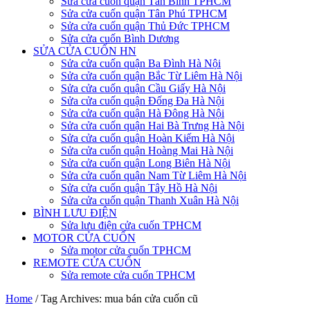
Sửa cửa cuốn quận Tân Bình TPHCM
Sửa cửa cuốn quận Tân Phú TPHCM
Sửa cửa cuốn quận Thủ Đức TPHCM
Sửa cửa cuốn Bình Dương
SỬA CỬA CUỐN HN
Sửa cửa cuốn quận Ba Đình Hà Nội
Sửa cửa cuốn quận Bắc Từ Liêm Hà Nội
Sửa cửa cuốn quận Cầu Giấy Hà Nội
Sửa cửa cuốn quận Đống Đa Hà Nội
Sửa cửa cuốn quận Hà Đông Hà Nội
Sửa cửa cuốn quận Hai Bà Trưng Hà Nội
Sửa cửa cuốn quận Hoàn Kiếm Hà Nội
Sửa cửa cuốn quận Hoàng Mai Hà Nội
Sửa cửa cuốn quận Long Biên Hà Nội
Sửa cửa cuốn quận Nam Từ Liêm Hà Nội
Sửa cửa cuốn quận Tây Hồ Hà Nội
Sửa cửa cuốn quận Thanh Xuân Hà Nội
BÌNH LƯU ĐIỆN
Sửa lưu điện cửa cuốn TPHCM
MOTOR CỬA CUỐN
Sửa motor cửa cuốn TPHCM
REMOTE CỬA CUỐN
Sửa remote cửa cuốn TPHCM
Home
/
Tag Archives: mua bán cửa cuốn cũ