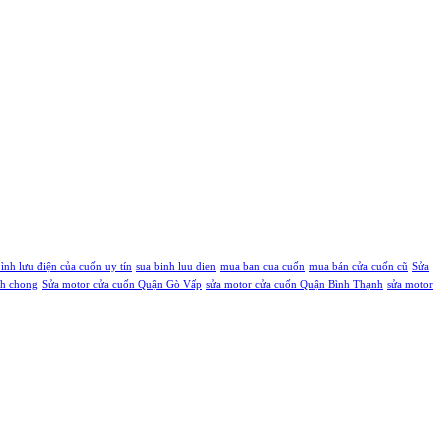
bình lưu điện của cuốn uy tín
sua binh luu dien
mua ban cua cuốn
mua bán cửa cuốn cũ
Sửa
nh chong
Sửa motor cửa cuốn Quận Gò Vấp
sửa motor cửa cuốn Quận Bình Thạnh
sửa motor