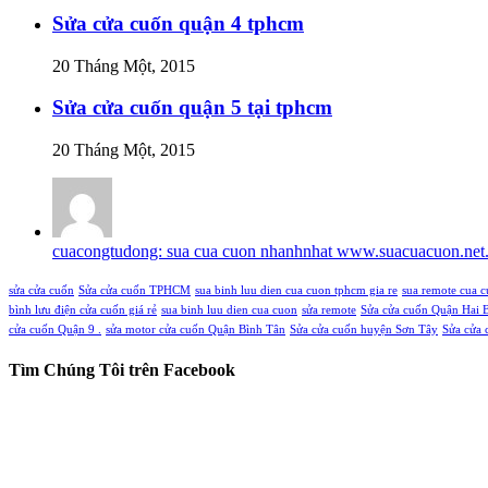
Sửa cửa cuốn quận 4 tphcm
20 Tháng Một, 2015
Sửa cửa cuốn quận 5 tại tphcm
20 Tháng Một, 2015
cuacongtudong: sua cua cuon nhanhnhat www.suacuacuon.net.
sửa cửa cuốn
Sửa cửa cuốn TPHCM
sua binh luu dien cua cuon tphcm gia re
sua remote cua 
bình lưu điện cửa cuốn giá rẻ
sua binh luu dien cua cuon
sửa remote
Sửa cửa cuốn Quận Hai 
cửa cuốn Quận 9 .
sửa motor cửa cuốn Quận Bình Tân
Sửa cửa cuốn huyện Sơn Tây
Sửa cửa 
Tìm Chúng Tôi trên Facebook