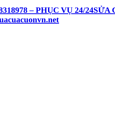
SỬA 
uacuacuonvn.net