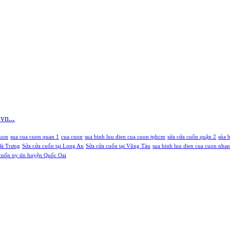
vn...
cuon
sua cua cuon quan 1
cua cuon
sua binh luu dien cua cuon tphcm
sửa cửa cuốn quận 2
sủa 
Bà Trưng
Sửa cửa cuốn tại Long An
Sửa cửa cuốn tại Vũng Tàu
sua binh luu dien cua cuon nha
cuốn uy tín huyện Quốc Oai