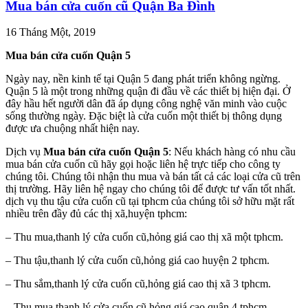
Mua bán cửa cuốn cũ Quận Ba Đình
16 Tháng Một, 2019
Mua bán cửa cuốn Quận 5
Ngày nay, nền kinh tế tại Quận 5 đang phát triển không ngừng.
Quận 5 là một trong những quận đi đầu về các thiết bị hiện đại. Ở
đây hầu hết người dân đã áp dụng công nghệ văn minh vào cuộc
sống thường ngày. Đặc biệt là cửa cuốn một thiết bị thông dụng
được ưa chuộng nhất hiện nay.
Dịch vụ
Mua bán cửa cuốn Quận 5
: Nếu khách hàng có nhu cầu
mua bán cửa cuốn cũ hãy gọi hoặc liên hệ trực tiếp cho công ty
chúng tôi. Chúng tôi nhận thu mua và bán tất cả các loại cửa cũ trên
thị trường. Hãy liên hệ ngay cho chúng tôi để được tư vấn tốt nhất.
dịch vụ thu tậu cửa cuốn cũ tại tphcm của chúng tôi sở hữu mặt rất
nhiều trên đầy đủ các thị xã,huyện tphcm:
– Thu mua,thanh lý cửa cuốn cũ,hỏng giá cao thị xã một tphcm.
– Thu tậu,thanh lý cửa cuốn cũ,hỏng giá cao huyện 2 tphcm.
– Thu sắm,thanh lý cửa cuốn cũ,hỏng giá cao thị xã 3 tphcm.
– Thu mua,thanh lý cửa cuốn cũ,hỏng giá cao quận 4 tphcm.