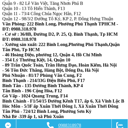
Quận 9 - 82 Lê Văn Việt, Tăng Nhơn Phú B
Quận 10 - 13 Tô Hiến Thành, F13
Quận 11 - 73/4 Công Chúa Ngọc Hân, F12
Quận 12 - 98/3/2 Đường Tô Ký, KP 2, P. Đông Hưng Thuận
Văn Phòng: 222 Bình Long, Phường Phú Thạnh TPHCM -
ĐT: 0988.318.978
- Cơ sở : 36/8B, Đường D2, P. 25, Q. Bình Thạnh, Tp HCM
ĐT: 0988.318.978
- Xưởng sản xuất: 222 Bình Long,Phường Phú Thạnh,Quận
Tân Phú, Tp HCM
- 46 Hoàng Diệu, phường 12, Quận 4, Hồ Chí Minh
- 354 Lý Thường Kiệt, 14, Quận 10
- 89 Trần Quốc Toản, Trần Hưng Đạo, Hoàn Kiếm, Hà Nội
- 56 Tôn Đức Thắng, Hàng Bột, Đống Đa, Hà Nội
Phú Nhuận - 81/17 Phùng Văn Cung, F2
Bình Thạnh - 214/33G Điện Biên Phủ, F17
Bình Tân - 135 Đường Bình Thành, KP 4
Tân Bình - 196 Cộng Hòa, F12
Gò Vấp - 1024 Quang Trung, F14
Bình Chánh - F1/54/15 Đường Kênh T17, ấp 6, Xã Vĩnh Lộc B
Hóc Môn - 5/3F ấp Xuân Thới Đông 1, Xã Xuân Thới Đông
Tân Phú - 724/12 Bình Long, Phường Sơn Kỳ
Nhà Bè -339 ấp 1, xã Phú Xuân
Đồng Nai - 418A Võ Thị Sáu, TP Biên Hòa
0988318978
Bình Dương - 241 Huỳnh văn Nghệ, Phú Lợi, TP Thủ Dầu 1