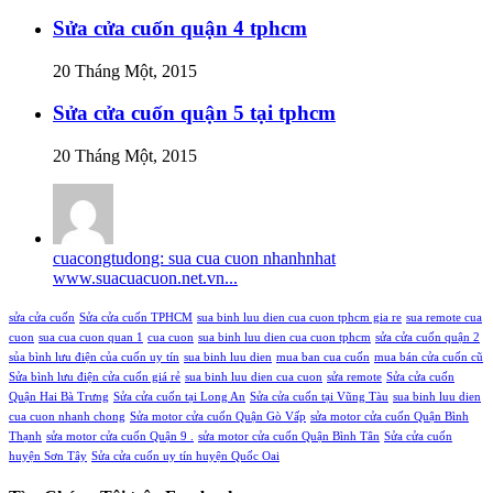
Sửa cửa cuốn quận 4 tphcm
20 Tháng Một, 2015
Sửa cửa cuốn quận 5 tại tphcm
20 Tháng Một, 2015
cuacongtudong: sua cua cuon nhanhnhat
www.suacuacuon.net.vn...
sửa cửa cuốn
Sửa cửa cuốn TPHCM
sua binh luu dien cua cuon tphcm gia re
sua remote cua
cuon
sua cua cuon quan 1
cua cuon
sua binh luu dien cua cuon tphcm
sửa cửa cuốn quận 2
sủa bình lưu điện của cuốn uy tín
sua binh luu dien
mua ban cua cuốn
mua bán cửa cuốn cũ
Sửa bình lưu điện cửa cuốn giá rẻ
sua binh luu dien cua cuon
sửa remote
Sửa cửa cuốn
Quận Hai Bà Trưng
Sửa cửa cuốn tại Long An
Sửa cửa cuốn tại Vũng Tàu
sua binh luu dien
cua cuon nhanh chong
Sửa motor cửa cuốn Quận Gò Vấp
sửa motor cửa cuốn Quận Bình
Thạnh
sửa motor cửa cuốn Quận 9 .
sửa motor cửa cuốn Quận Bình Tân
Sửa cửa cuốn
huyện Sơn Tây
Sửa cửa cuốn uy tín huyện Quốc Oai