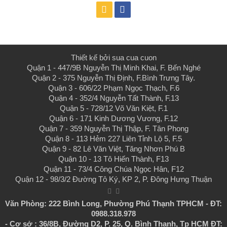
Thiết kế bởi
sua cua cuon
Quận 1 - 447/9B Nguyễn Thị Minh Khai, F. Bến Nghé
Quận 2 - 375 Nguyễn Thị Định, F.Bình Trưng Tây.
Quận 3 - 606/22 Phạm Ngọc Thạch, F.6
Quận 4 - 352/4 Nguyễn Tất Thành, F.13
Quận 5 - 728/12 Võ Văn Kiệt, F.1
Quận 6 - 171 Kinh Dương Vương, F.12
Quận 7 - 359 Nguyễn Thị Thập, F. Tân Phong
Quận 8 - 113 Hẻm 227 Liên Tỉnh Lộ 5, F.5
Quận 9 - 82 Lê Văn Việt, Tăng Nhơn Phú B
Quận 10 - 13 Tô Hiến Thành, F13
Quận 11 - 73/4 Công Chúa Ngọc Hân, F12
Quận 12 - 98/3/2 Đường Tô Ký, KP 2, P. Đông Hưng Thuận
Văn Phòng: 222 Bình Long, Phường Phú Thạnh TPHCM - ĐT:
0988.318.978
- Cơ sở : 36/8B, Đường D2, P. 25, Q. Bình Thạnh, Tp HCM ĐT: